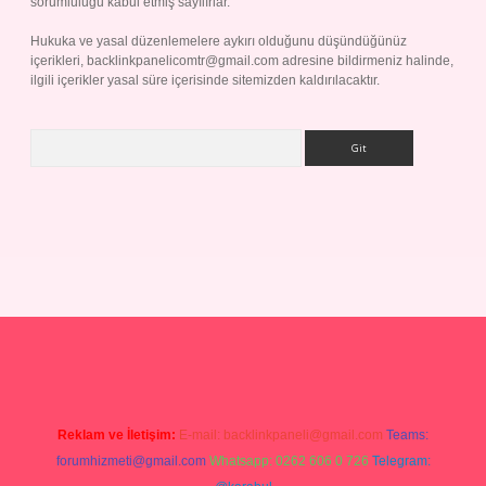
sorumluluğu kabul etmiş sayılırlar.
Hukuka ve yasal düzenlemelere aykırı olduğunu düşündüğünüz
içerikleri,
backlinkpanelicomtr@gmail.com
adresine bildirmeniz halinde,
ilgili içerikler yasal süre içerisinde sitemizden kaldırılacaktır.
Arama
Betexper giriş adresi
betexper.xyz
m elexbet
Reklam ve İletişim:
E-mail:
backlinkpaneli@gmail.com
Teams:
forumhizmeti@gmail.com
Whatsapp: 0262 606 0 726
Telegram: