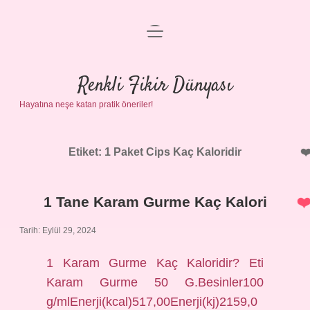
menüyü
Anasayfa
aç
Gizlilik Politikası
Renkli Fikir Dünyası
Hayatına neşe katan pratik öneriler!
Yasal Uyarı
Hakkımızda
Etiket:
1 Paket Cips Kaç Kaloridir
1 Tane Karam Gurme Kaç Kalori
Tarih: Eylül 29, 2024
1 Karam Gurme Kaç Kaloridir? Eti
Karam Gurme 50 G.Besinler100
g/mlEnerji(kcal)517,00Enerji(kj)2159,0