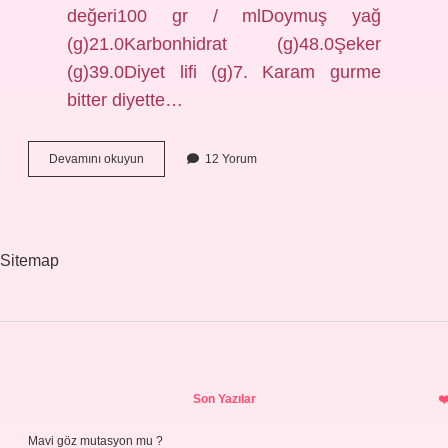
değeri100 gr / mlDoymuş yağ
(g)21.0Karbonhidrat (g)48.0Şeker
(g)39.0Diyet lifi (g)7. Karam gurme
bitter diyette…
1
Devamını okuyun
12 Yorum
Tane
Karam
Gurme
Kaç
Kalori
Sitemap
Sidebar
Son Yazılar
Mavi göz mutasyon mu ?