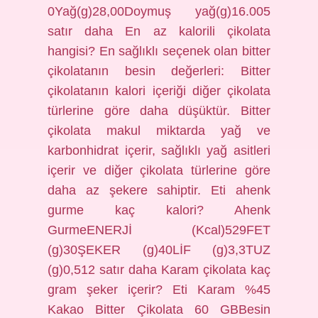
0Yağ(g)28,00Doymuş yağ(g)16.005
satır daha En az kalorili çikolata
hangisi? En sağlıklı seçenek olan bitter
çikolatanın besin değerleri: Bitter
çikolatanın kalori içeriği diğer çikolata
türlerine göre daha düşüktür. Bitter
çikolata makul miktarda yağ ve
karbonhidrat içerir, sağlıklı yağ asitleri
içerir ve diğer çikolata türlerine göre
daha az şekere sahiptir. Eti ahenk
gurme kaç kalori? Ahenk
GurmeENERJİ (Kcal)529FET
(g)30ŞEKER (g)40LİF (g)3,3TUZ
(g)0,512 satır daha Karam çikolata kaç
gram şeker içerir? Eti Karam %45
Kakao Bitter Çikolata 60 GBBesin