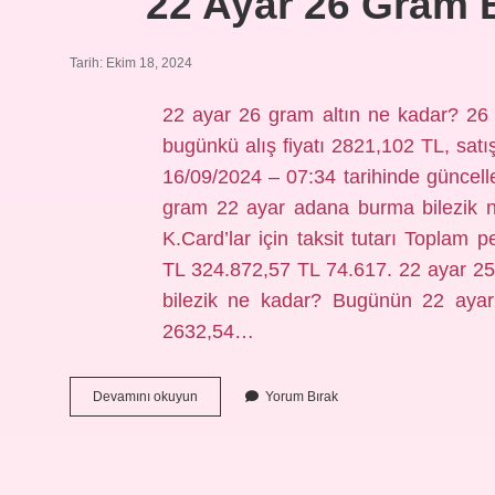
22 Ayar 26 Gram B
Tarih: Ekim 18, 2024
22 ayar 26 gram altın ne kadar? 26
bugünkü alış fiyatı 2821,102 TL, satı
16/09/2024 – 07:34 tarihinde güncell
gram 22 ayar adana burma bilezik n
K.Card’lar için taksit tutarı Toplam
TL 324.872,57 TL 74.617. 22 ayar 2
bilezik ne kadar? Bugünün 22 ayar bi
2632,54…
22
Devamını okuyun
Yorum Bırak
Ayar
26
Gram
Bilezik