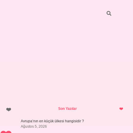
Sidebar
betci
vdcasino güncel giriş
ilbet casino
ilbet yeni giriş
Betexper 
Son Yazılar
Avrupa’nın en küçük ülkesi hangisidir ?
Ağustos 5, 2026