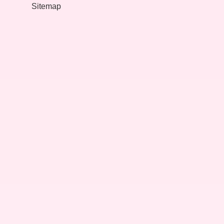
Fiyatı
Sitemap
Ne
Kadar