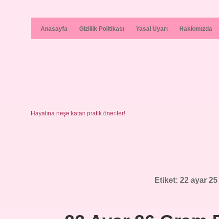
Anasayfa
Gizlilik Politikası
Yasal Uyarı
Hakkımızda
Hayatına neşe katan pratik öneriler!
Etiket:
22 ayar 25