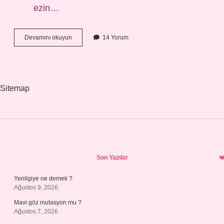
ezin…
Bebeğin
Devamını okuyun
14 Yorum
Ilk
Kahvaltısı
Nasıl
Olmalı
Sitemap
Sidebar
Son Yazılar
Yenilgiye ne demek ?
Ağustos 9, 2026
Mavi göz mutasyon mu ?
Ağustos 7, 2026