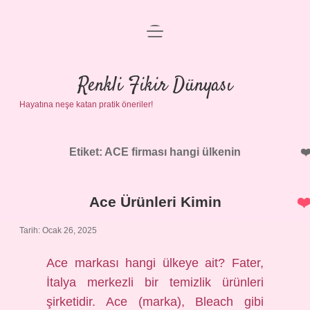
menüyü
Anasayfa
aç
Gizlilik Politikası
Renkli Fikir Dünyası
Hayatına neşe katan pratik öneriler!
Yasal Uyarı
Hakkımızda
Etiket:
ACE firması hangi ülkenin
Ace Ürünleri Kimin
Tarih: Ocak 26, 2025
Ace markası hangi ülkeye ait? Fater,
İtalya merkezli bir temizlik ürünleri
şirketidir. Ace (marka), Bleach gibi