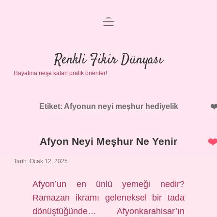
menüyü
Anasayfa
aç
Gizlilik Politikası
Renkli Fikir Dünyası
Hayatına neşe katan pratik öneriler!
Yasal Uyarı
Hakkımızda
Etiket:
Afyonun neyi meşhur hediyelik
Afyon Neyi Meşhur Ne Yenir
Tarih: Ocak 12, 2025
Afyon’un en ünlü yemeği nedir?
Ramazan ikramı geleneksel bir tada
dönüştüğünde… Afyonkarahisar’ın