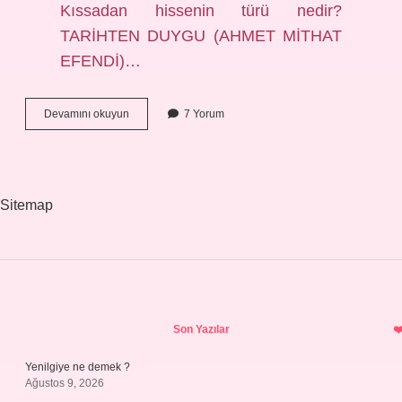
Kıssadan hissenin türü nedir?
TARİHTEN DUYGU (AHMET MİTHAT
EFENDİ)…
Kıssadan
Devamını okuyun
7 Yorum
Hisse
Hangi
Dönem
Sitemap
Sidebar
Son Yazılar
Yenilgiye ne demek ?
Ağustos 9, 2026