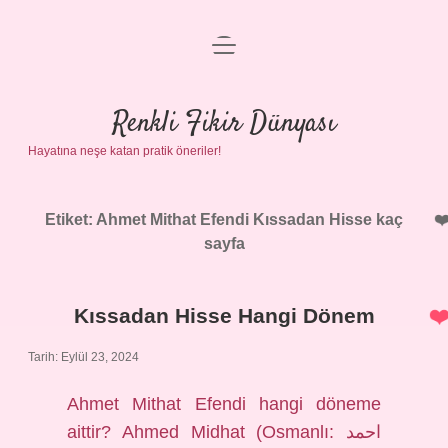
menüyü
Anasayfa
aç
Gizlilik Politikası
Renkli Fikir Dünyası
Hayatına neşe katan pratik öneriler!
Yasal Uyarı
Hakkımızda
Etiket:
Ahmet Mithat Efendi Kıssadan Hisse kaç
sayfa
Kıssadan Hisse Hangi Dönem
Tarih: Eylül 23, 2024
Ahmet Mithat Efendi hangi döneme
aittir? Ahmed Midhat (Osmanlı: احمد