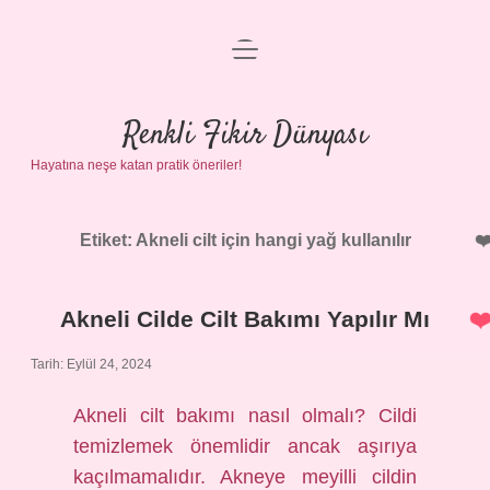
menüyü
Anasayfa
aç
Gizlilik Politikası
Renkli Fikir Dünyası
Hayatına neşe katan pratik öneriler!
Yasal Uyarı
Hakkımızda
Etiket:
Akneli cilt için hangi yağ kullanılır
Akneli Cilde Cilt Bakımı Yapılır Mı
Tarih: Eylül 24, 2024
Akneli cilt bakımı nasıl olmalı? Cildi
temizlemek önemlidir ancak aşırıya
kaçılmamalıdır. Akneye meyilli cildin