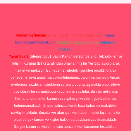
Betexper giriş adresi
betexper.xyz
m elexbet
Reklam ve İletişim:
E-mail:
backlinkpaneli@gmail.com
Teams:
forumhizmeti@gmail.com
Whatsapp: 0262 606 0 726
Telegram:
@karabul
Yasal Uyarı:
Sitemiz, 5651 Sayılı Kanun gereğince Bilgi Teknolojileri ve
İletişim Kurumu (BTK) tarafından onaylanmış bir Yer Sağlayıcı olarak
hizmet vermektedir. Bu nedenle, sitedeki içerikleri proaktif olarak
denetleme veya araştırma yükümlülüğümüz bulunmamaktadır. Ancak,
üyelerimiz yazdıkları içeriklerin sorumluluğunu taşımakta olup, siteye
üye olarak bu sorumluluğu kabul etmiş sayılırlar. Bu internet sitesi,
herhangi bir marka, kurum veya şahıs şirketi ile hiçbir bağlantısı
bulunmamaktadır. Sitede yalnızca kendi hazırladığımız makaleler
paylaşılmaktadır. Burada yer alan içerikler haber niteliği taşımamakta
olup, gerçek kurum ve kişiler hakkında paylaşım yapılmamaktadır.
Gerçek kurum ve kişiler ile isim benzerlikleri tamamen tesadüfidir.