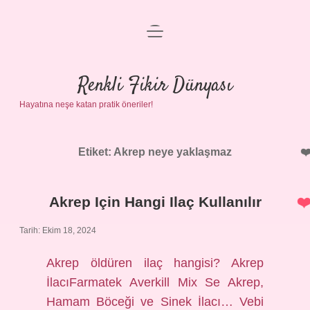
menüyü
Anasayfa
aç
Gizlilik Politikası
Renkli Fikir Dünyası
Hayatına neşe katan pratik öneriler!
Yasal Uyarı
Hakkımızda
Etiket:
Akrep neye yaklaşmaz
Akrep Için Hangi Ilaç Kullanılır
Tarih: Ekim 18, 2024
Akrep öldüren ilaç hangisi? Akrep
İlacıFarmatek Averkill Mix Se Akrep,
Hamam Böceği ve Sinek İlacı… Vebi