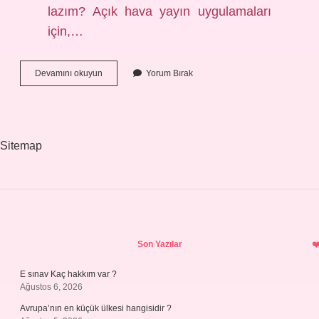
lazım? Açık hava yayın uygulamaları
için,…
Akrep
Devamını okuyun
Yorum Bırak
Için
Hangi
Ilaç
Kullanılır
Sitemap
Sidebar
Son Yazılar
E sınav Kaç hakkım var ?
Ağustos 6, 2026
Avrupa’nın en küçük ülkesi hangisidir ?