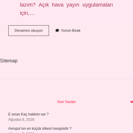
lazım? Açık hava yayın uygulamaları
için,…
Akrep
Devamını okuyun
Yorum Bırak
Için
Hangi
Ilaç
Kullanılır
Sitemap
Sidebar
Son Yazılar
E sınav Kaç hakkım var ?
Ağustos 6, 2026
Avrupa’nın en küçük ülkesi hangisidir ?