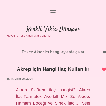
menüyü
Anasayfa
aç
Gizlilik Politikası
Renkli Fikir Dünyası
Hayatına neşe katan pratik öneriler!
Yasal Uyarı
Hakkımızda
Etiket:
Akrepler hangi aylarda çıkar
Akrep Için Hangi Ilaç Kullanılır
Tarih: Ekim 18, 2024
Akrep öldüren ilaç hangisi? Akrep
İlacıFarmatek Averkill Mix Se Akrep,
Hamam Böceği ve Sinek İlacı… Vebi