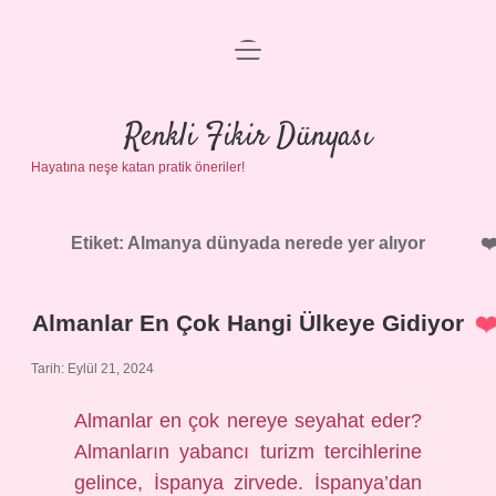
menüyü
Anasayfa
aç
Gizlilik Politikası
Renkli Fikir Dünyası
Hayatına neşe katan pratik öneriler!
Yasal Uyarı
Hakkımızda
Etiket:
Almanya dünyada nerede yer alıyor
Almanlar En Çok Hangi Ülkeye Gidiyor
Tarih: Eylül 21, 2024
Almanlar en çok nereye seyahat eder?
Almanların yabancı turizm tercihlerine
gelince, İspanya zirvede. İspanya’dan