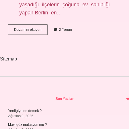
yaşadığı ilçelerin çoğuna ev sahipliği
yapan Berlin, en…
Almanlar
Devamını okuyun
2 Yorum
En
Çok
Hangi
Ülkeye
Gidiyor
Sitemap
Sidebar
Son Yazılar
Yenilgiye ne demek ?
Ağustos 9, 2026
Mavi göz mutasyon mu ?