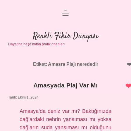
menüyü
Anasayfa
aç
Gizlilik Politikası
Renkli Fikir Dünyası
Hayatına neşe katan pratik öneriler!
Yasal Uyarı
Hakkımızda
Etiket:
Amasra Plajı nerededir
Amasyada Plaj Var Mı
Tarih: Ekim 1, 2024
Amasya’da deniz var mı? Baktığınızda
dağlardaki nehrin yansıması mı yoksa
dağların suda yansıması mı olduğunu