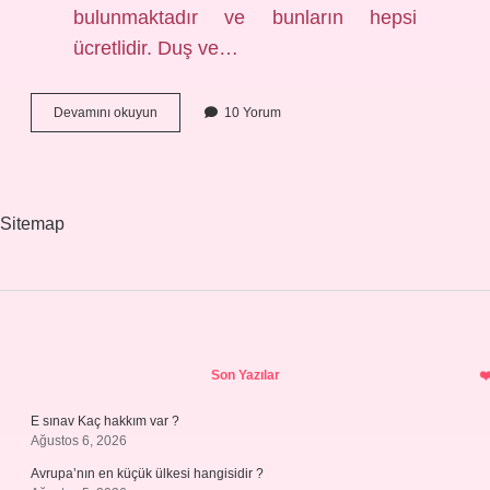
bulunmaktadır ve bunların hepsi
ücretlidir. Duş ve…
Amasyada
Devamını okuyun
10 Yorum
Plaj
Var
Mı
Sitemap
Sidebar
Son Yazılar
E sınav Kaç hakkım var ?
Ağustos 6, 2026
Avrupa’nın en küçük ülkesi hangisidir ?