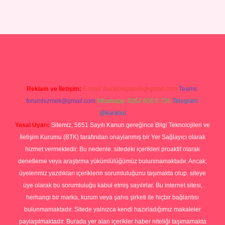
Betexper giriş adresi
betexper.xyz
m elexbet
Reklam ve İletişim:
E-mail:
backlinkpaneli@gmail.com
Teams:
forumhizmeti@gmail.com
Whatsapp: 0262 606 0 726
Telegram:
@karabul
Yasal Uyarı:
Sitemiz, 5651 Sayılı Kanun gereğince Bilgi Teknolojileri ve
İletişim Kurumu (BTK) tarafından onaylanmış bir Yer Sağlayıcı olarak
hizmet vermektedir. Bu nedenle, sitedeki içerikleri proaktif olarak
denetleme veya araştırma yükümlülüğümüz bulunmamaktadır. Ancak,
üyelerimiz yazdıkları içeriklerin sorumluluğunu taşımakta olup, siteye
üye olarak bu sorumluluğu kabul etmiş sayılırlar. Bu internet sitesi,
herhangi bir marka, kurum veya şahıs şirketi ile hiçbir bağlantısı
bulunmamaktadır. Sitede yalnızca kendi hazırladığımız makaleler
paylaşılmaktadır. Burada yer alan içerikler haber niteliği taşımamakta