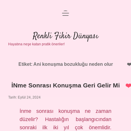
menüyü
Anasayfa
aç
Gizlilik Politikası
Renkli Fikir Dünyası
Hayatına neşe katan pratik öneriler!
Yasal Uyarı
Hakkımızda
Etiket:
Ani konuşma bozukluğu neden olur
İNme Sonrası Konuşma Geri Gelir Mi
Tarih: Eylül 24, 2024
İnme sonrası konuşma ne zaman
düzelir? Hastalığın başlangıcından
sonraki ilk iki yıl çok önemlidir.