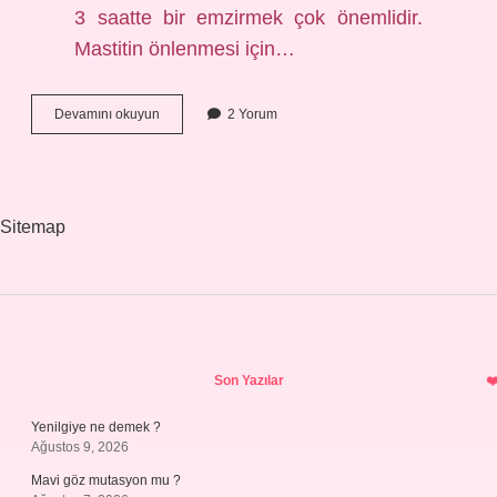
3 saatte bir emzirmek çok önemlidir.
Mastitin önlenmesi için…
Anne
Devamını okuyun
2 Yorum
Sütü
Ne
Kadar
Sürede
Yenilenir
Sitemap
Sidebar
Son Yazılar
Yenilgiye ne demek ?
Ağustos 9, 2026
Mavi göz mutasyon mu ?