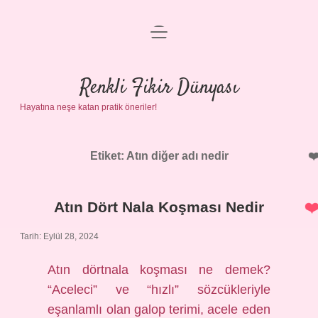
menüyü
Anasayfa
aç
Gizlilik Politikası
Renkli Fikir Dünyası
Hayatına neşe katan pratik öneriler!
Yasal Uyarı
Hakkımızda
Etiket:
Atın diğer adı nedir
Atın Dört Nala Koşması Nedir
Tarih: Eylül 28, 2024
Atın dörtnala koşması ne demek?
“Aceleci” ve “hızlı” sözcükleriyle
eşanlamlı olan galop terimi, acele eden