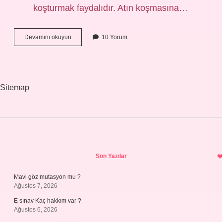
koşturmak faydalıdır. Atın koşmasına…
Atın
Devamını okuyun
10 Yorum
Dört
Nala
Koşması
Nedir
Sitemap
Sidebar
Son Yazılar
Mavi göz mutasyon mu ?
Ağustos 7, 2026
E sınav Kaç hakkım var ?
Ağustos 6, 2026