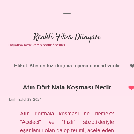
menüyü
Anasayfa
aç
Gizlilik Politikası
Renkli Fikir Dünyası
Hayatına neşe katan pratik öneriler!
Yasal Uyarı
Hakkımızda
Etiket:
Atın en hızlı koşma biçimine ne ad verilir
Atın Dört Nala Koşması Nedir
Tarih: Eylül 28, 2024
Atın dörtnala koşması ne demek?
“Aceleci” ve “hızlı” sözcükleriyle
eşanlamlı olan galop terimi, acele eden