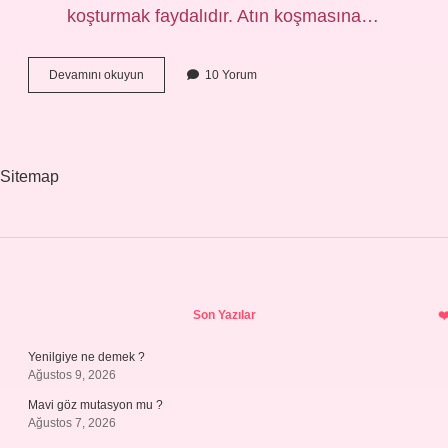
koşturmak faydalıdır. Atın koşmasına…
Atın
Devamını okuyun
10 Yorum
Dört
Nala
Koşması
Nedir
Sitemap
Sidebar
Son Yazılar
Yenilgiye ne demek ?
Ağustos 9, 2026
Mavi göz mutasyon mu ?
Ağustos 7, 2026