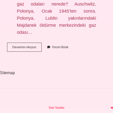
gaz odaları nerede? Auschwitz,
Polonya, Ocak 1945’ten sonra.
Polonya, Lublin yakınlarındaki
Majdanek öldürme merkezindeki gaz
odası…
Auschwitz
Devamını okuyun
Yorum Bırak
De
Kaç
Kişi
Öldü
Sitemap
Sidebar
Son Yazılar