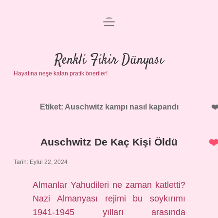
menüyü
Anasayfa
aç
Gizlilik Politikası
Renkli Fikir Dünyası
Hayatına neşe katan pratik öneriler!
Yasal Uyarı
Hakkımızda
Etiket:
Auschwitz kampı nasıl kapandı
Auschwitz De Kaç Kişi Öldü
Tarih: Eylül 22, 2024
Almanlar Yahudileri ne zaman katletti?
Nazi Almanyası rejimi bu soykırımı
1941-1945 yılları arasında