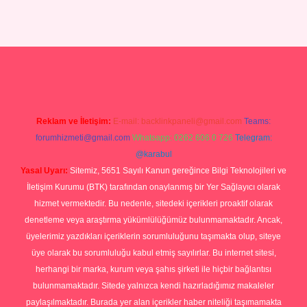
Betexper giriş adresi
betexper.xyz
m elexbet
Reklam ve İletişim:
E-mail:
backlinkpaneli@gmail.com
Teams:
forumhizmeti@gmail.com
Whatsapp: 0262 606 0 726
Telegram:
@karabul
Yasal Uyarı:
Sitemiz, 5651 Sayılı Kanun gereğince Bilgi Teknolojileri ve
İletişim Kurumu (BTK) tarafından onaylanmış bir Yer Sağlayıcı olarak
hizmet vermektedir. Bu nedenle, sitedeki içerikleri proaktif olarak
denetleme veya araştırma yükümlülüğümüz bulunmamaktadır. Ancak,
üyelerimiz yazdıkları içeriklerin sorumluluğunu taşımakta olup, siteye
üye olarak bu sorumluluğu kabul etmiş sayılırlar. Bu internet sitesi,
herhangi bir marka, kurum veya şahıs şirketi ile hiçbir bağlantısı
bulunmamaktadır. Sitede yalnızca kendi hazırladığımız makaleler
paylaşılmaktadır. Burada yer alan içerikler haber niteliği taşımamakta