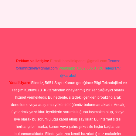
iş
Betexper giriş adresi
betexper.xyz
m elexbet
Reklam ve İletişim:
E-mail:
backlinkpaneli@gmail.com
Teams:
forumhizmeti@gmail.com
Whatsapp: 0262 606 0 726
Telegram:
@karabul
Yasal Uyarı:
Sitemiz, 5651 Sayılı Kanun gereğince Bilgi Teknolojileri ve
İletişim Kurumu (BTK) tarafından onaylanmış bir Yer Sağlayıcı olarak
hizmet vermektedir. Bu nedenle, sitedeki içerikleri proaktif olarak
denetleme veya araştırma yükümlülüğümüz bulunmamaktadır. Ancak,
üyelerimiz yazdıkları içeriklerin sorumluluğunu taşımakta olup, siteye
üye olarak bu sorumluluğu kabul etmiş sayılırlar. Bu internet sitesi,
herhangi bir marka, kurum veya şahıs şirketi ile hiçbir bağlantısı
bulunmamaktadır. Sitede yalnızca kendi hazırladığımız makaleler