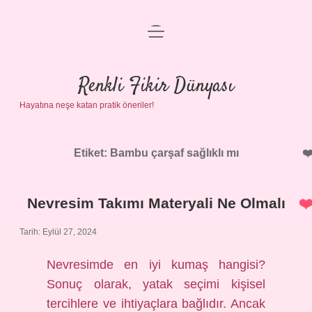
menüyü
Anasayfa
aç
Gizlilik Politikası
Renkli Fikir Dünyası
Hayatına neşe katan pratik öneriler!
Yasal Uyarı
Hakkımızda
Etiket:
Bambu çarşaf sağlıklı mı
Nevresim Takımı Materyali Ne Olmalı
Tarih: Eylül 27, 2024
Nevresimde en iyi kumaş hangisi?
Sonuç olarak, yatak seçimi kişisel
tercihlere ve ihtiyaçlara bağlıdır. Ancak