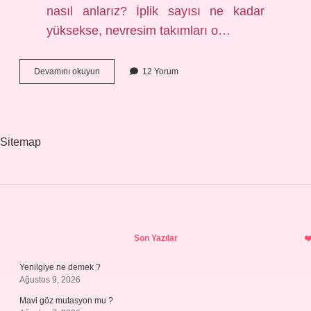
nasıl anlarız? İplik sayısı ne kadar
yüksekse, nevresim takımları o…
Nevresim
Devamını okuyun
12 Yorum
Takımı
Materyali
Ne
Olmalı
Sitemap
Sidebar
Son Yazılar
Yenilgiye ne demek ?
Ağustos 9, 2026
Mavi göz mutasyon mu ?