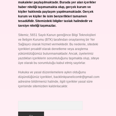
makaleler paylaşılmaktadır. Burada yer alan içerikler
haber niteliği taşımamakta olup, gerçek kurum ve
kişiler hakkında paylaşım yapılmamaktadır. Gerçek
kurum ve kişiler ile isim benzerlikleri tamamen
tesadüfidir. Sitemizdeki bilgiler taslak halindedir ve
tavsiye niteliği taşımazlar.
Sitemiz, 5651 Sayılı Kanun gereğince Bilgi Teknolojileri
ve İletişim Kurumu (BTK) tarafından onaylanmış bir Yer
Sağlayıcı olarak hizmet vermektedir. Bu nedenle, sitedeki
içerikleri proaktif olarak denetleme veya araştırma
yükümlülüğümüz bulunmamaktadır. Ancak, üyelerimiz
yazdıkları içeriklerin sorumluluğunu taşımakta olup, siteye
üye olarak bu sorumluluğu kabul etmiş sayılırlar.
Hukuka ve yasal düzenlemelere aykırı olduğunu
düşündüğünüz içerikleri,
backlinkpanelicomtr@gmail.com
adresine bildirmeniz halinde, ilgili içerikler yasal süre
içerisinde sitemizden kaldırılacaktır.
Arama