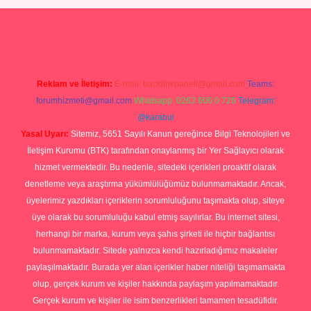
Betexper giriş adresi
betexper.xyz
m elexbet
Reklam ve İletişim:
E-mail:
backlinkpaneli@gmail.com
Teams:
forumhizmeti@gmail.com
Whatsapp: 0262 606 0 726
Telegram:
@karabul
Yasal Uyarı:
Sitemiz, 5651 Sayılı Kanun gereğince Bilgi Teknolojileri ve
İletişim Kurumu (BTK) tarafından onaylanmış bir Yer Sağlayıcı olarak
hizmet vermektedir. Bu nedenle, sitedeki içerikleri proaktif olarak
denetleme veya araştırma yükümlülüğümüz bulunmamaktadır. Ancak,
üyelerimiz yazdıkları içeriklerin sorumluluğunu taşımakta olup, siteye
üye olarak bu sorumluluğu kabul etmiş sayılırlar. Bu internet sitesi,
herhangi bir marka, kurum veya şahıs şirketi ile hiçbir bağlantısı
bulunmamaktadır. Sitede yalnızca kendi hazırladığımız makaleler
paylaşılmaktadır. Burada yer alan içerikler haber niteliği taşımamakta
olup, gerçek kurum ve kişiler hakkında paylaşım yapılmamaktadır.
Gerçek kurum ve kişiler ile isim benzerlikleri tamamen tesadüfidir.