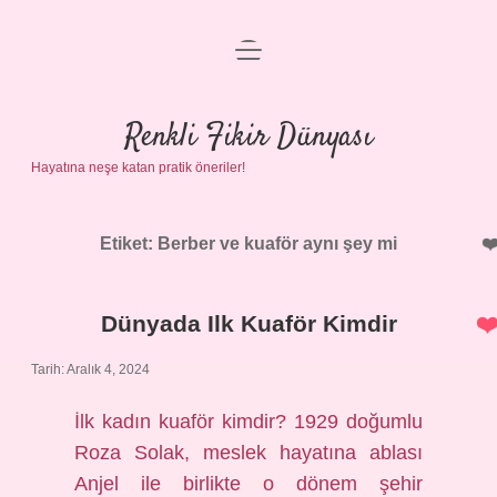
menüyü
Anasayfa
aç
Gizlilik Politikası
Renkli Fikir Dünyası
Hayatına neşe katan pratik öneriler!
Yasal Uyarı
Hakkımızda
Etiket:
Berber ve kuaför aynı şey mi
Dünyada Ilk Kuaför Kimdir
Tarih: Aralık 4, 2024
İlk kadın kuaför kimdir? 1929 doğumlu
Roza Solak, meslek hayatına ablası
Anjel ile birlikte o dönem şehir