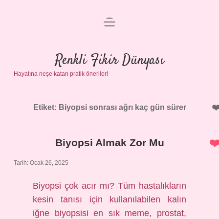
menüyü
Anasayfa
aç
Gizlilik Politikası
Renkli Fikir Dünyası
Hayatına neşe katan pratik öneriler!
Yasal Uyarı
Hakkımızda
Etiket:
Biyopsi sonrası ağrı kaç gün sürer
Biyopsi Almak Zor Mu
Tarih: Ocak 26, 2025
Biyopsi çok acır mı? Tüm hastalıkların
kesin tanısı için kullanılabilen kalın
iğne biyopsisi en sık meme, prostat,