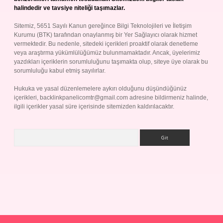
halindedir ve tavsiye niteliği taşımazlar.
Sitemiz, 5651 Sayılı Kanun gereğince Bilgi Teknolojileri ve İletişim
Kurumu (BTK) tarafından onaylanmış bir Yer Sağlayıcı olarak hizmet
vermektedir. Bu nedenle, sitedeki içerikleri proaktif olarak denetleme
veya araştırma yükümlülüğümüz bulunmamaktadır. Ancak, üyelerimiz
yazdıkları içeriklerin sorumluluğunu taşımakta olup, siteye üye olarak bu
sorumluluğu kabul etmiş sayılırlar.
Hukuka ve yasal düzenlemelere aykırı olduğunu düşündüğünüz
içerikleri,
backlinkpanelicomtr@gmail.com
adresine bildirmeniz halinde,
ilgili içerikler yasal süre içerisinde sitemizden kaldırılacaktır.
Arama
riş
Betexper giriş adresi
betexper.xyz
m elexbet