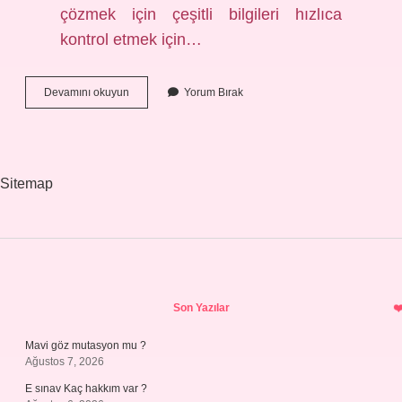
çözmek için çeşitli bilgileri hızlıca
kontrol etmek için…
Bulmacada
Devamını okuyun
Yorum Bırak
fihrist
ne
demek
Sitemap
Sidebar
Son Yazılar
Mavi göz mutasyon mu ?
Ağustos 7, 2026
E sınav Kaç hakkım var ?