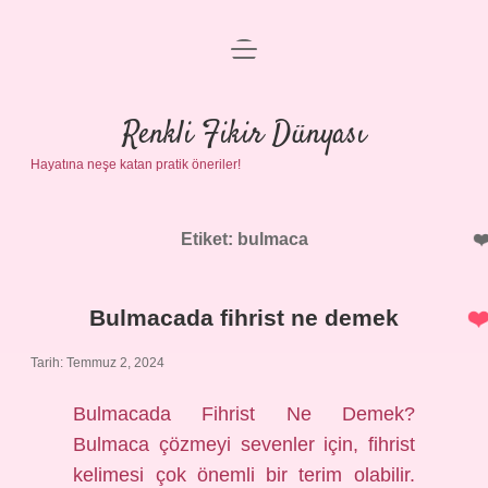
menüyü
Anasayfa
aç
Gizlilik Politikası
Renkli Fikir Dünyası
Hayatına neşe katan pratik öneriler!
Yasal Uyarı
Hakkımızda
Etiket:
bulmaca
Bulmacada fihrist ne demek
Tarih: Temmuz 2, 2024
Bulmacada Fihrist Ne Demek?
Bulmaca çözmeyi sevenler için, fihrist
kelimesi çok önemli bir terim olabilir.