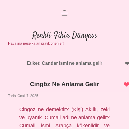
menüyü
Anasayfa
aç
Gizlilik Politikası
Renkli Fikir Dünyası
Hayatına neşe katan pratik öneriler!
Yasal Uyarı
Hakkımızda
Etiket:
Candar ismi ne anlama gelir
Cingöz Ne Anlama Gelir
Tarih: Ocak 7, 2025
Cingoz ne demektir? (Kişi) Akıllı, zeki
ve uyanık. Cumali adı ne anlama gelir?
Cumali ismi Arapça kökenlidir ve