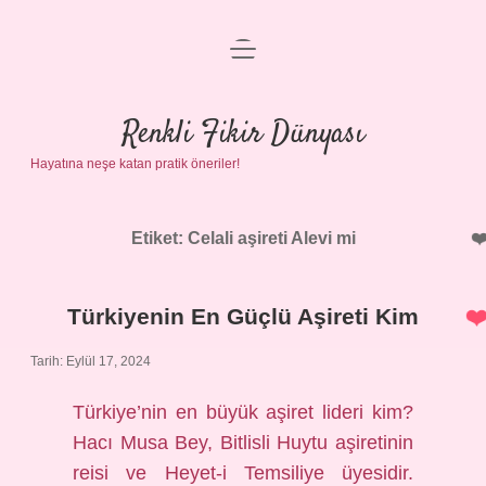
menüyü
Anasayfa
aç
Gizlilik Politikası
Renkli Fikir Dünyası
Hayatına neşe katan pratik öneriler!
Yasal Uyarı
Hakkımızda
Etiket:
Celali aşireti Alevi mi
Türkiyenin En Güçlü Aşireti Kim
Tarih: Eylül 17, 2024
Türkiye’nin en büyük aşiret lideri kim?
Hacı Musa Bey, Bitlisli Huytu aşiretinin
reisi ve Heyet-i Temsiliye üyesidir.