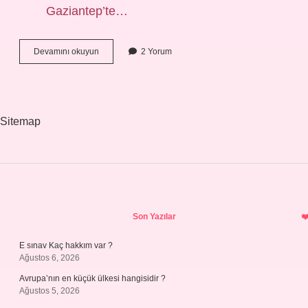
Gaziantep’te…
Türkiyenin
Devamını okuyun
2 Yorum
En
Güçlü
Aşireti
Kim
Sitemap
Sidebar
Son Yazılar
E sınav Kaç hakkım var ?
Ağustos 6, 2026
Avrupa’nın en küçük ülkesi hangisidir ?
Ağustos 5, 2026