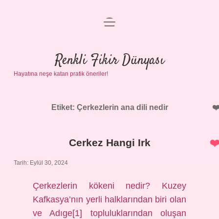
menüyü
Anasayfa
aç
Gizlilik Politikası
Renkli Fikir Dünyası
Hayatına neşe katan pratik öneriler!
Yasal Uyarı
Hakkımızda
Etiket:
Çerkezlerin ana dili nedir
Cerkez Hangi Irk
Tarih: Eylül 30, 2024
Çerkezlerin kökeni nedir? Kuzey
Kafkasya’nın yerli halklarından biri olan
ve Adıge[1] topluluklarından oluşan