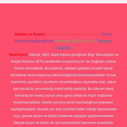
Betexper giriş adresi
betexper.xyz
m elexbet
Reklam ve İletişim:
E-mail:
backlinkpaneli@gmail.com
Teams:
forumhizmeti@gmail.com
Whatsapp: 0262 606 0 726
Telegram:
@karabul
Yasal Uyarı:
Sitemiz, 5651 Sayılı Kanun gereğince Bilgi Teknolojileri ve
İletişim Kurumu (BTK) tarafından onaylanmış bir Yer Sağlayıcı olarak
hizmet vermektedir. Bu nedenle, sitedeki içerikleri proaktif olarak
denetleme veya araştırma yükümlülüğümüz bulunmamaktadır. Ancak,
üyelerimiz yazdıkları içeriklerin sorumluluğunu taşımakta olup, siteye
üye olarak bu sorumluluğu kabul etmiş sayılırlar. Bu internet sitesi,
herhangi bir marka, kurum veya şahıs şirketi ile hiçbir bağlantısı
bulunmamaktadır. Sitede yalnızca kendi hazırladığımız makaleler
paylaşılmaktadır. Burada yer alan içerikler haber niteliği taşımamakta
olup, gerçek kurum ve kişiler hakkında paylaşım yapılmamaktadır.
Gerçek kurum ve kişiler ile isim benzerlikleri tamamen tesadüfidir.