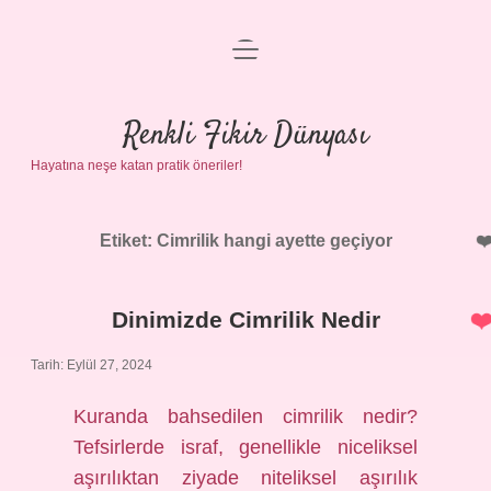
menüyü
Anasayfa
aç
Gizlilik Politikası
Renkli Fikir Dünyası
Hayatına neşe katan pratik öneriler!
Yasal Uyarı
Hakkımızda
Etiket:
Cimrilik hangi ayette geçiyor
Dinimizde Cimrilik Nedir
Tarih: Eylül 27, 2024
Kuranda bahsedilen cimrilik nedir?
Tefsirlerde israf, genellikle niceliksel
aşırılıktan ziyade niteliksel aşırılık