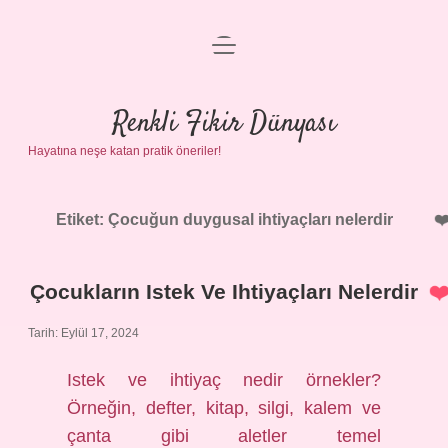
menüyü
Anasayfa
aç
Gizlilik Politikası
Renkli Fikir Dünyası
Hayatına neşe katan pratik öneriler!
Yasal Uyarı
Hakkımızda
Etiket:
Çocuğun duygusal ihtiyaçları nelerdir
Çocukların Istek Ve Ihtiyaçları Nelerdir
Tarih: Eylül 17, 2024
Istek ve ihtiyaç nedir örnekler?
Örneğin, defter, kitap, silgi, kalem ve
çanta gibi aletler temel