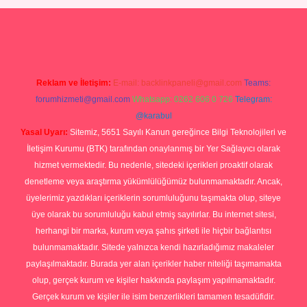
Betexper giriş adresi
betexper.xyz
m elexbet
Reklam ve İletişim:
E-mail:
backlinkpaneli@gmail.com
Teams:
forumhizmeti@gmail.com
Whatsapp: 0262 606 0 726
Telegram:
@karabul
Yasal Uyarı:
Sitemiz, 5651 Sayılı Kanun gereğince Bilgi Teknolojileri ve
İletişim Kurumu (BTK) tarafından onaylanmış bir Yer Sağlayıcı olarak
hizmet vermektedir. Bu nedenle, sitedeki içerikleri proaktif olarak
denetleme veya araştırma yükümlülüğümüz bulunmamaktadır. Ancak,
üyelerimiz yazdıkları içeriklerin sorumluluğunu taşımakta olup, siteye
üye olarak bu sorumluluğu kabul etmiş sayılırlar. Bu internet sitesi,
herhangi bir marka, kurum veya şahıs şirketi ile hiçbir bağlantısı
bulunmamaktadır. Sitede yalnızca kendi hazırladığımız makaleler
paylaşılmaktadır. Burada yer alan içerikler haber niteliği taşımamakta
olup, gerçek kurum ve kişiler hakkında paylaşım yapılmamaktadır.
Gerçek kurum ve kişiler ile isim benzerlikleri tamamen tesadüfidir.