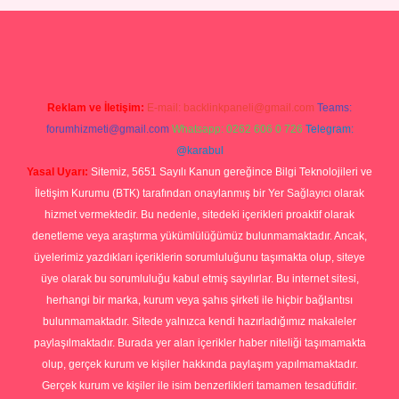
Betexper giriş adresi
betexper.xyz
m elexbet
Reklam ve İletişim:
E-mail:
backlinkpaneli@gmail.com
Teams:
forumhizmeti@gmail.com
Whatsapp: 0262 606 0 726
Telegram:
@karabul
Yasal Uyarı:
Sitemiz, 5651 Sayılı Kanun gereğince Bilgi Teknolojileri ve
İletişim Kurumu (BTK) tarafından onaylanmış bir Yer Sağlayıcı olarak
hizmet vermektedir. Bu nedenle, sitedeki içerikleri proaktif olarak
denetleme veya araştırma yükümlülüğümüz bulunmamaktadır. Ancak,
üyelerimiz yazdıkları içeriklerin sorumluluğunu taşımakta olup, siteye
üye olarak bu sorumluluğu kabul etmiş sayılırlar. Bu internet sitesi,
herhangi bir marka, kurum veya şahıs şirketi ile hiçbir bağlantısı
bulunmamaktadır. Sitede yalnızca kendi hazırladığımız makaleler
paylaşılmaktadır. Burada yer alan içerikler haber niteliği taşımamakta
olup, gerçek kurum ve kişiler hakkında paylaşım yapılmamaktadır.
Gerçek kurum ve kişiler ile isim benzerlikleri tamamen tesadüfidir.