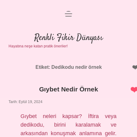
menüyü
Anasayfa
aç
Gizlilik Politikası
Renkli Fikir Dünyası
Hayatına neşe katan pratik öneriler!
Yasal Uyarı
Hakkımızda
Etiket:
Dedikodu nedir örnek
Gıybet Nedir Örnek
Tarih: Eylül 19, 2024
Gıybet neleri kapsar? İftira veya
dedikodu, birini karalamak ve
arkasından konuşmak anlamına gelir.