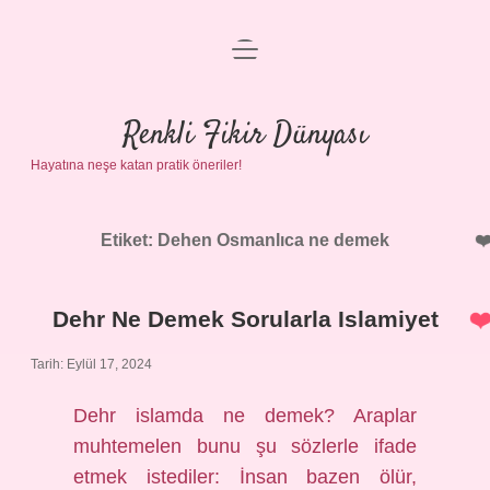
menüyü
Anasayfa
aç
Gizlilik Politikası
Renkli Fikir Dünyası
Hayatına neşe katan pratik öneriler!
Yasal Uyarı
Hakkımızda
Etiket:
Dehen Osmanlıca ne demek
Dehr Ne Demek Sorularla Islamiyet
Tarih: Eylül 17, 2024
Dehr islamda ne demek? Araplar
muhtemelen bunu şu sözlerle ifade
etmek istediler: İnsan bazen ölür,