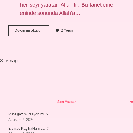
her şeyi yaratan Allah’tır. Bu lanetleme
eninde sonunda Allah’a…
Dehr
Devamını okuyun
2 Yorum
Ne
Demek
Sorularla
Islamiyet
Sitemap
Sidebar
Son Yazılar
Mavi göz mutasyon mu ?
Ağustos 7, 2026
E sınav Kaç hakkım var ?