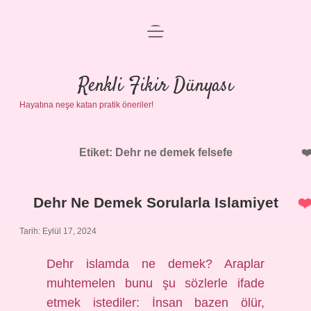
menüyü
Anasayfa
aç
Gizlilik Politikası
Renkli Fikir Dünyası
Hayatına neşe katan pratik öneriler!
Yasal Uyarı
Hakkımızda
Etiket:
Dehr ne demek felsefe
Dehr Ne Demek Sorularla Islamiyet
Tarih: Eylül 17, 2024
Dehr islamda ne demek? Araplar
muhtemelen bunu şu sözlerle ifade
etmek istediler: İnsan bazen ölür,