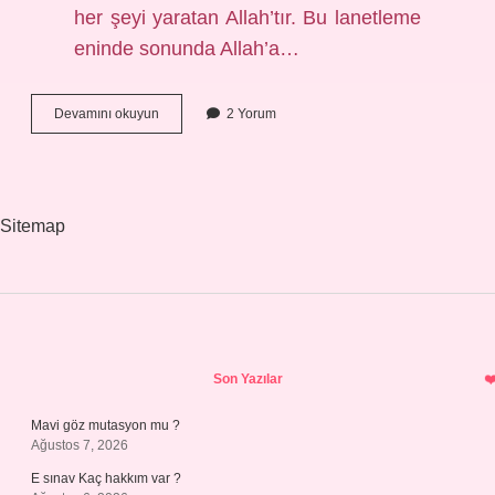
her şeyi yaratan Allah’tır. Bu lanetleme
eninde sonunda Allah’a…
Dehr
Devamını okuyun
2 Yorum
Ne
Demek
Sorularla
Islamiyet
Sitemap
Sidebar
Son Yazılar
Mavi göz mutasyon mu ?
Ağustos 7, 2026
E sınav Kaç hakkım var ?