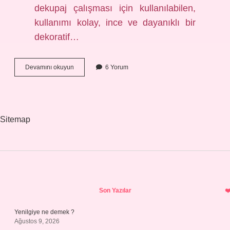
dekupaj çalışması için kullanılabilen,
kullanımı kolay, ince ve dayanıklı bir
dekoratif…
Yenilebilir
Devamını okuyun
6 Yorum
Pirinç
Kağıdı
Nerede
Satılır
Sitemap
Sidebar
Son Yazılar
Yenilgiye ne demek ?
Ağustos 9, 2026