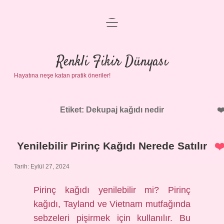
menüyü
Anasayfa
aç
Gizlilik Politikası
Renkli Fikir Dünyası
Hayatına neşe katan pratik öneriler!
Yasal Uyarı
Hakkımızda
Etiket:
Dekupaj kağıdı nedir
Yenilebilir Pirinç Kağıdı Nerede Satılır
Tarih: Eylül 27, 2024
Pirinç kağıdı yenilebilir mi? Pirinç
kağıdı, Tayland ve Vietnam mutfağında
sebzeleri pişirmek için kullanılır. Bu