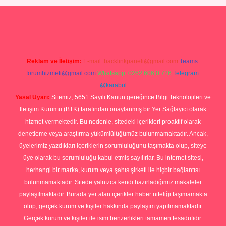
Betexper giriş adresi
betexper.xyz
m elexbet
Reklam ve İletişim:
E-mail:
backlinkpaneli@gmail.com
Teams:
forumhizmeti@gmail.com
Whatsapp: 0262 606 0 726
Telegram:
@karabul
Yasal Uyarı:
Sitemiz, 5651 Sayılı Kanun gereğince Bilgi Teknolojileri ve
İletişim Kurumu (BTK) tarafından onaylanmış bir Yer Sağlayıcı olarak
hizmet vermektedir. Bu nedenle, sitedeki içerikleri proaktif olarak
denetleme veya araştırma yükümlülüğümüz bulunmamaktadır. Ancak,
üyelerimiz yazdıkları içeriklerin sorumluluğunu taşımakta olup, siteye
üye olarak bu sorumluluğu kabul etmiş sayılırlar. Bu internet sitesi,
herhangi bir marka, kurum veya şahıs şirketi ile hiçbir bağlantısı
bulunmamaktadır. Sitede yalnızca kendi hazırladığımız makaleler
paylaşılmaktadır. Burada yer alan içerikler haber niteliği taşımamakta
olup, gerçek kurum ve kişiler hakkında paylaşım yapılmamaktadır.
Gerçek kurum ve kişiler ile isim benzerlikleri tamamen tesadüfidir.