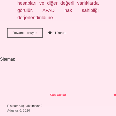
hesapları ve diğer değerli varlıklarda
görülür. AFAD hak sahipliği
değerlendirildi ne…
Afetzede
Devamını okuyun
11 Yorum
Hak
Sahipliği
Kabul
Edildi
Ne
Sitemap
Demek
Sidebar
Son Yazılar
E sınav Kaç hakkım var ?
Ağustos 6, 2026