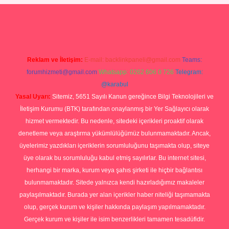
ş
Betexper giriş adresi
betexper.xyz
m elexbet
Reklam ve İletişim:
E-mail:
backlinkpaneli@gmail.com
Teams:
forumhizmeti@gmail.com
Whatsapp: 0262 606 0 726
Telegram:
@karabul
Yasal Uyarı:
Sitemiz, 5651 Sayılı Kanun gereğince Bilgi Teknolojileri ve
İletişim Kurumu (BTK) tarafından onaylanmış bir Yer Sağlayıcı olarak
hizmet vermektedir. Bu nedenle, sitedeki içerikleri proaktif olarak
denetleme veya araştırma yükümlülüğümüz bulunmamaktadır. Ancak,
üyelerimiz yazdıkları içeriklerin sorumluluğunu taşımakta olup, siteye
üye olarak bu sorumluluğu kabul etmiş sayılırlar. Bu internet sitesi,
herhangi bir marka, kurum veya şahıs şirketi ile hiçbir bağlantısı
bulunmamaktadır. Sitede yalnızca kendi hazırladığımız makaleler
paylaşılmaktadır. Burada yer alan içerikler haber niteliği taşımamakta
olup, gerçek kurum ve kişiler hakkında paylaşım yapılmamaktadır.
Gerçek kurum ve kişiler ile isim benzerlikleri tamamen tesadüfidir.