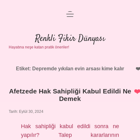
menüyü
Anasayfa
aç
Gizlilik Politikası
Renkli Fikir Dünyası
Hayatına neşe katan pratik öneriler!
Yasal Uyarı
Hakkımızda
Etiket:
Depremde yıkılan evin arsası kime kalır
Afetzede Hak Sahipliği Kabul Edildi Ne
Demek
Tarih: Eylül 30, 2024
Hak sahipliği kabul edildi sonra ne
yapılır? Talep kararlarının