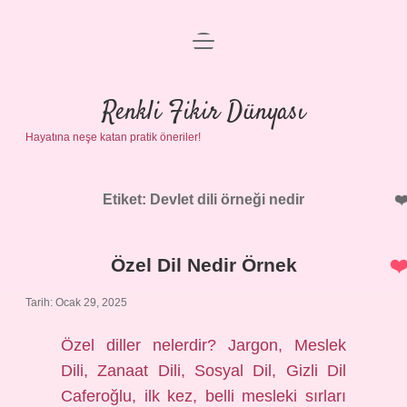
menüyü
Anasayfa
aç
Gizlilik Politikası
Renkli Fikir Dünyası
Hayatına neşe katan pratik öneriler!
Yasal Uyarı
Hakkımızda
Etiket:
Devlet dili örneği nedir
Özel Dil Nedir Örnek
Tarih: Ocak 29, 2025
Özel diller nelerdir? Jargon, Meslek
Dili, Zanaat Dili, Sosyal Dil, Gizli Dil
Caferoğlu, ilk kez, belli mesleki sırları