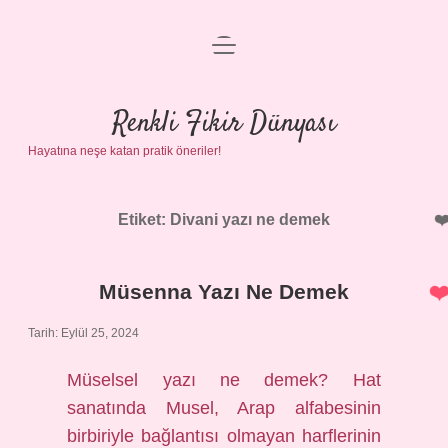
menüyü
Anasayfa
aç
Gizlilik Politikası
Renkli Fikir Dünyası
Hayatına neşe katan pratik öneriler!
Yasal Uyarı
Hakkımızda
Etiket:
Divani yazı ne demek
Müsenna Yazı Ne Demek
Tarih: Eylül 25, 2024
Müselsel yazı ne demek? Hat
sanatında Musel, Arap alfabesinin
birbiriyle bağlantısı olmayan harflerinin