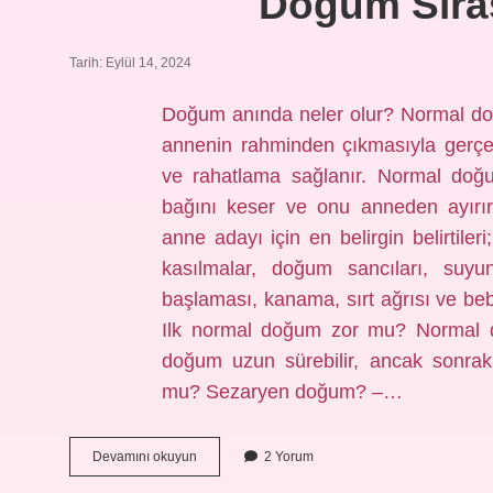
Doğum Sıras
Tarih: Eylül 14, 2024
Doğum anında neler olur? Normal do
annenin rahminden çıkmasıyla gerçe
ve rahatlama sağlanır. Normal do
bağını keser ve onu anneden ayırı
anne adayı için en belirgin belirtiler
kasılmalar, doğum sancıları, suy
başlaması, kanama, sırt ağrısı ve be
Ilk normal doğum zor mu? Normal do
doğum uzun sürebilir, ancak sonraki
mu? Sezaryen doğum? –…
Doğum
Devamını okuyun
2 Yorum
Sırasında