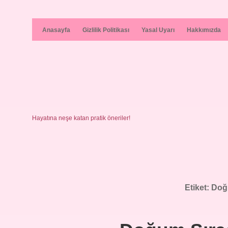
Anasayfa
Gizlilik Politikası
Yasal Uyarı
Hakkımızda
Hayatına neşe katan pratik öneriler!
Etiket:
Doğu