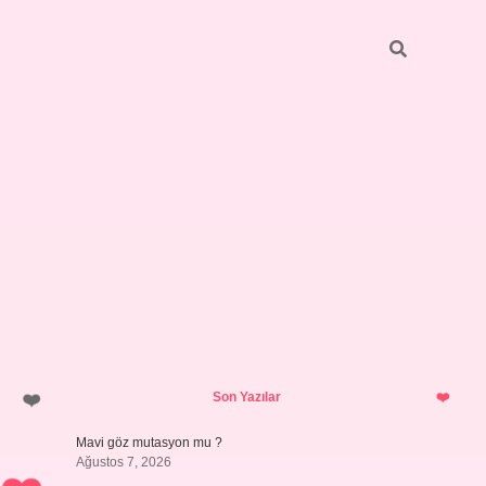
Sidebar
betci
vdcasino güncel giriş
ilbet casino
ilbet yeni giriş
Betexper 
Son Yazılar
Mavi göz mutasyon mu ?
Ağustos 7, 2026