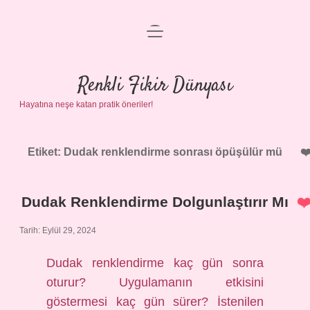
menüyü
Anasayfa
aç
Gizlilik Politikası
Renkli Fikir Dünyası
Hayatına neşe katan pratik öneriler!
Yasal Uyarı
Hakkımızda
Etiket:
Dudak renklendirme sonrası öpüşülür mü
Dudak Renklendirme Dolgunlaştırır Mı
Tarih: Eylül 29, 2024
Dudak renklendirme kaç gün sonra
oturur? Uygulamanın etkisini
göstermesi kaç gün sürer? İstenilen