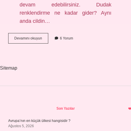
devam edebilirsiniz. Dudak
renklendirme ne kadar gider? Aynı
anda cildin…
Dudak
Devamını okuyun
6 Yorum
Renklendirme
Dolgunlaştırır
Mı
Sitemap
Sidebar
Son Yazılar
Avrupa’nın en küçük ülkesi hangisidir ?
Ağustos 5, 2026