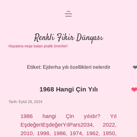
menüyü
Anasayfa
aç
Gizlilik Politikası
Renkli Fikir Dünyası
Hayatına neşe katan pratik öneriler!
Yasal Uyarı
Hakkımızda
Etiket:
Ejderha yılı özellikleri nelerdir
1968 Hangi Çin Yılı
Tarih: Eylül 26, 2024
1986 hangi Çin yılıdır? Yıl
EşdeğeriEşdeğerYılPars2034, 2022,
2010, 1998, 1986, 1974, 1962, 1950,