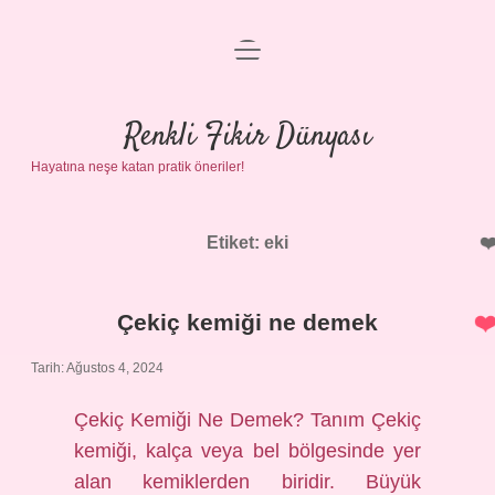
menüyü
Anasayfa
aç
Gizlilik Politikası
Renkli Fikir Dünyası
Hayatına neşe katan pratik öneriler!
Yasal Uyarı
Hakkımızda
Etiket:
eki
Çekiç kemiği ne demek
Tarih: Ağustos 4, 2024
Çekiç Kemiği Ne Demek? Tanım Çekiç
kemiği, kalça veya bel bölgesinde yer
alan kemiklerden biridir. Büyük