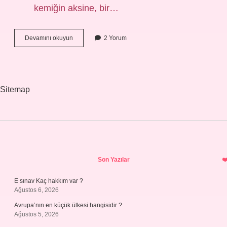
kemiğin aksine, bir…
Çekiç
Devamını okuyun
2 Yorum
kemiği
ne
demek
Sitemap
Sidebar
Son Yazılar
E sınav Kaç hakkım var ?
Ağustos 6, 2026
Avrupa’nın en küçük ülkesi hangisidir ?
Ağustos 5, 2026