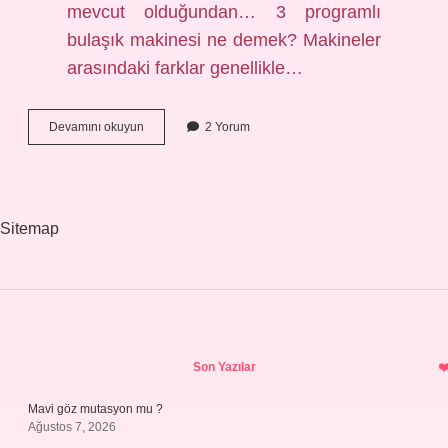
mevcut olduğundan… 3 programlı
bulaşık makinesi ne demek? Makineler
arasındaki farklar genellikle…
Bulaşık
Devamını okuyun
2 Yorum
Makinesi
Program
Sayısı
Ne
Demek
Sitemap
Sidebar
Son Yazılar
Mavi göz mutasyon mu ?
Ağustos 7, 2026