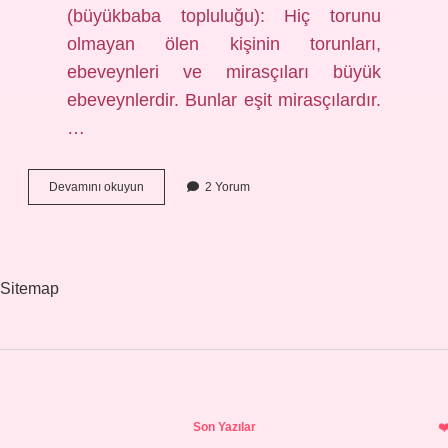
(büyükbaba topluluğu): Hiç torunu
olmayan ölen kişinin torunları,
ebeveynleri ve mirasçıları büyük
ebeveynlerdir. Bunlar eşit mirasçılardır.
…
3
Devamını okuyun
2 Yorum
Derece
Mirasçılar
Kimlerdir
Sitemap
Sidebar
Son Yazılar