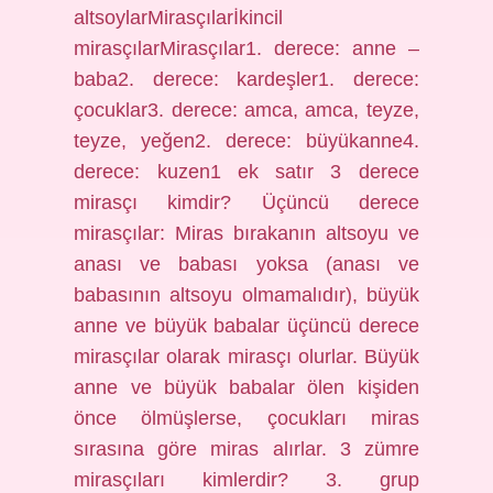
altsoylarMirasçılarİkincil
mirasçılarMirasçılar1. derece: anne –
baba2. derece: kardeşler1. derece:
çocuklar3. derece: amca, amca, teyze,
teyze, yeğen2. derece: büyükanne4.
derece: kuzen1 ek satır 3 derece
mirasçı kimdir? Üçüncü derece
mirasçılar: Miras bırakanın altsoyu ve
anası ve babası yoksa (anası ve
babasının altsoyu olmamalıdır), büyük
anne ve büyük babalar üçüncü derece
mirasçılar olarak mirasçı olurlar. Büyük
anne ve büyük babalar ölen kişiden
önce ölmüşlerse, çocukları miras
sırasına göre miras alırlar. 3 zümre
mirasçıları kimlerdir? 3. grup