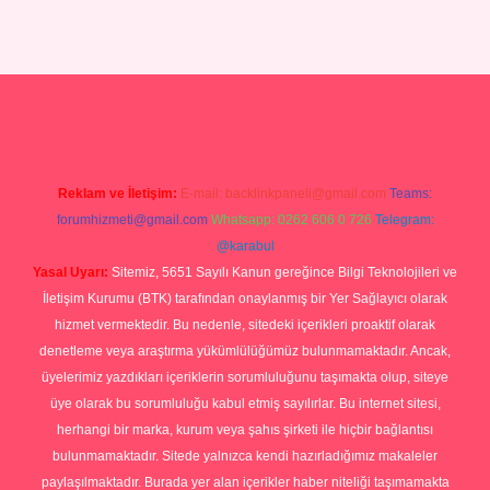
Betexper giriş adresi
betexper.xyz
m elexbet
Reklam ve İletişim:
E-mail:
backlinkpaneli@gmail.com
Teams:
forumhizmeti@gmail.com
Whatsapp: 0262 606 0 726
Telegram:
@karabul
Yasal Uyarı:
Sitemiz, 5651 Sayılı Kanun gereğince Bilgi Teknolojileri ve
İletişim Kurumu (BTK) tarafından onaylanmış bir Yer Sağlayıcı olarak
hizmet vermektedir. Bu nedenle, sitedeki içerikleri proaktif olarak
denetleme veya araştırma yükümlülüğümüz bulunmamaktadır. Ancak,
üyelerimiz yazdıkları içeriklerin sorumluluğunu taşımakta olup, siteye
üye olarak bu sorumluluğu kabul etmiş sayılırlar. Bu internet sitesi,
herhangi bir marka, kurum veya şahıs şirketi ile hiçbir bağlantısı
bulunmamaktadır. Sitede yalnızca kendi hazırladığımız makaleler
paylaşılmaktadır. Burada yer alan içerikler haber niteliği taşımamakta