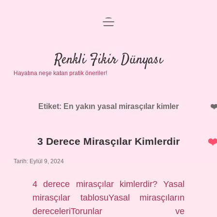
menüyü
Anasayfa
aç
Gizlilik Politikası
Renkli Fikir Dünyası
Hayatına neşe katan pratik öneriler!
Yasal Uyarı
Hakkımızda
Etiket:
En yakın yasal mirasçılar kimler
3 Derece Mirasçılar Kimlerdir
Tarih: Eylül 9, 2024
4 derece mirasçılar kimlerdir? Yasal
mirasçılar tablosuYasal mirasçıların
dereceleriTorunlar ve