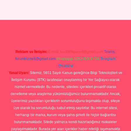
Betexper giriş adresi
betexper.xyz
m elexbet
Reklam ve İletişim:
E-mail:
backlinkpaneli@gmail.com
Teams:
forumhizmeti@gmail.com
Whatsapp: 0262 606 0 726
Telegram:
@karabul
Yasal Uyarı:
Sitemiz, 5651 Sayılı Kanun gereğince Bilgi Teknolojileri ve
İletişim Kurumu (BTK) tarafından onaylanmış bir Yer Sağlayıcı olarak
hizmet vermektedir. Bu nedenle, sitedeki içerikleri proaktif olarak
denetleme veya araştırma yükümlülüğümüz bulunmamaktadır. Ancak,
üyelerimiz yazdıkları içeriklerin sorumluluğunu taşımakta olup, siteye
üye olarak bu sorumluluğu kabul etmiş sayılırlar. Bu internet sitesi,
herhangi bir marka, kurum veya şahıs şirketi ile hiçbir bağlantısı
bulunmamaktadır. Sitede yalnızca kendi hazırladığımız makaleler
paylaşılmaktadır. Burada yer alan içerikler haber niteliği taşımamakta