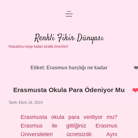
menüyü
Anasayfa
aç
Gizlilik Politikası
Renkli Fikir Dünyası
Hayatına neşe katan pratik öneriler!
Yasal Uyarı
Hakkımızda
Etiket:
Erasmus harçlığı ne kadar
Erasmusta Okula Para Ödeniyor Mu
Tarih: Ekim 18, 2024
Erasmusta okula para veriliyor mu?
Erasmus ile gittiğiniz Erasmus
Üniversiteleri ücretsizdir. Aynı