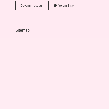
Muhasebe
Devamını okuyun
Yorum Bırak
Fişlerine
Kayıt
Nedir
Sitemap