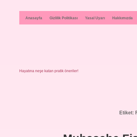
Anasayfa
Gizlilik Politikası
Yasal Uyarı
Hakkımızda
Hayatına neşe katan pratik öneriler!
Etiket: