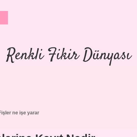
Renkli Fikir Dünyası
Fişler ne işe yarar