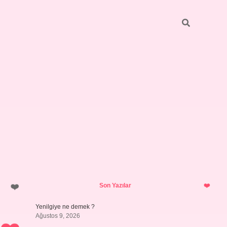
Sidebar
betci
vdcasino güncel giriş
ilbet casino
ilbet yeni giriş
Betexper 
Son Yazılar
Yenilgiye ne demek ?
Ağustos 9, 2026