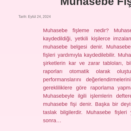
Muhasebe Fişl
Tarih: Eylül 24, 2024
Muhasebe fişleme nedir? Muhase
kaydedildiği, yetkili kişilerce imzala
muhasebe belgesi denir. Muhasebe
fişleri yardımıyla kaydedilebilir. M
şirketlerin kar ve zarar tabloları, b
raporları otomatik olarak oluştu
performanslarını değerlendirmeleri
gerekliliklere göre raporlama yapm
Muhasebeyle ilgili işlemlerin deft
muhasebe fişi denir. Başka bir dey
taslak bilgilerdir. Muhasebe fişleri
sonra…