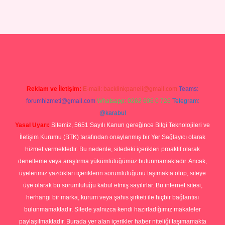
Betexper giriş adresi
betexper.xyz
m elexbet
Reklam ve İletişim:
E-mail:
backlinkpaneli@gmail.com
Teams:
forumhizmeti@gmail.com
Whatsapp: 0262 606 0 726
Telegram:
@karabul
Yasal Uyarı:
Sitemiz, 5651 Sayılı Kanun gereğince Bilgi Teknolojileri ve
İletişim Kurumu (BTK) tarafından onaylanmış bir Yer Sağlayıcı olarak
hizmet vermektedir. Bu nedenle, sitedeki içerikleri proaktif olarak
denetleme veya araştırma yükümlülüğümüz bulunmamaktadır. Ancak,
üyelerimiz yazdıkları içeriklerin sorumluluğunu taşımakta olup, siteye
üye olarak bu sorumluluğu kabul etmiş sayılırlar. Bu internet sitesi,
herhangi bir marka, kurum veya şahıs şirketi ile hiçbir bağlantısı
bulunmamaktadır. Sitede yalnızca kendi hazırladığımız makaleler
paylaşılmaktadır. Burada yer alan içerikler haber niteliği taşımamakta