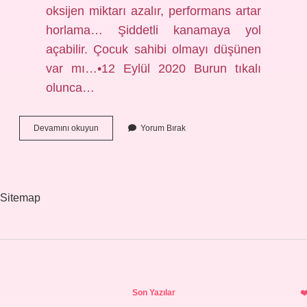
oksijen miktarı azalır, performans artar
horlama… Şiddetli kanamaya yol
açabilir. Çocuk sahibi olmayı düşünen
var mı…•12 Eylül 2020 Burun tıkalı
olunca…
Burun
Devamını okuyun
Yorum Bırak
Tıkalıysa
Hangi
Duyu
Alınamaz
Sitemap
Sidebar
Son Yazılar