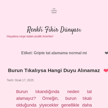
menüyü
Anasayfa
aç
Gizlilik Politikası
Renkli Fikir Dünyası
Hayatına neşe katan pratik öneriler!
Yasal Uyarı
Hakkımızda
Etiket:
Gripte tat alamama normal mi
Burun Tıkalıysa Hangi Duyu Alınamaz
Tarih: Ocak 17, 2025
Burun tıkandığında neden tat
alamayız? Örneğin, burun tıkalı
olduğunda yiyecekler genellikle daha