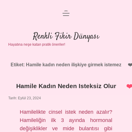
menüyü
Anasayfa
aç
Gizlilik Politikası
Renkli Fikir Dünyası
Hayatına neşe katan pratik öneriler!
Yasal Uyarı
Hakkımızda
Etiket:
Hamile kadın neden ilişkiye girmek istemez
Hamile Kadın Neden Isteksiz Olur
Tarih: Eylül 23, 2024
Hamilelikte cinsel istek neden azalır?
Hamileliğin ilk 3 ayında hormonal
değişiklikler ve mide bulantısı gibi