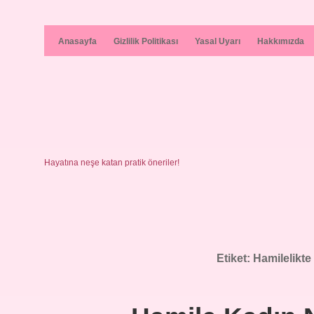
Anasayfa
Gizlilik Politikası
Yasal Uyarı
Hakkımızda
Hayatına neşe katan pratik öneriler!
Etiket:
Hamilelikte