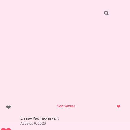
Sidebar
betci
vdcasino güncel giriş
ilbet casino
ilbet yeni giriş
Betexper 
Son Yazılar
E sınav Kaç hakkım var ?
Ağustos 6, 2026