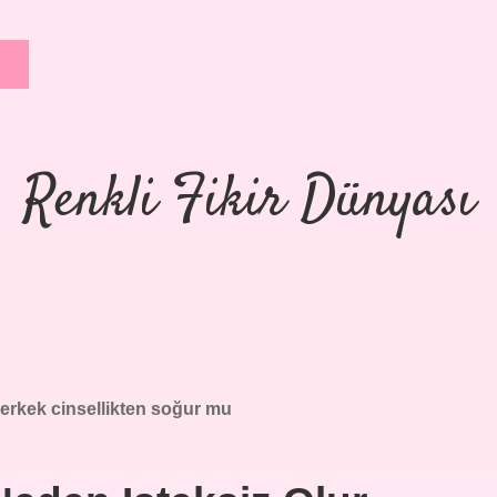
Renkli Fikir Dünyası
 erkek cinsellikten soğur mu