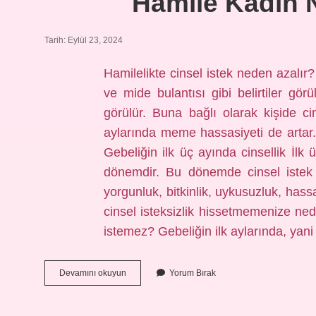
Hamile Kadın N
Tarih: Eylül 23, 2024
Hamilelikte cinsel istek neden azalır?
ve mide bulantısı gibi belirtiler görü
görülür. Buna bağlı olarak kişide cin
aylarında meme hassasiyeti de artar.
Gebeliğin ilk üç ayında cinsellik İlk 
dönemdir. Bu dönemde cinsel istek v
yorgunluk, bitkinlik, uykusuzluk, hass
cinsel isteksizlik hissetmemenize ned
istemez? Gebeliğin ilk aylarında, yan
Hamile
Devamını okuyun
Yorum Bırak
Kadın
Neden
Isteksiz