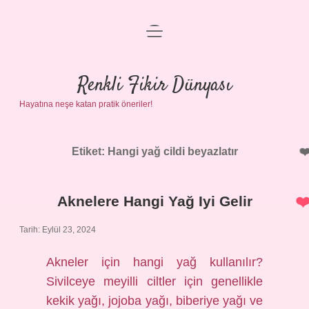
menüyü
Anasayfa
aç
Gizlilik Politikası
Renkli Fikir Dünyası
Hayatına neşe katan pratik öneriler!
Yasal Uyarı
Hakkımızda
Etiket:
Hangi yağ cildi beyazlatır
Aknelere Hangi Yağ Iyi Gelir
Tarih: Eylül 23, 2024
Akneler için hangi yağ kullanılır?
Sivilceye meyilli ciltler için genellikle
kekik yağı, jojoba yağı, biberiye yağı ve