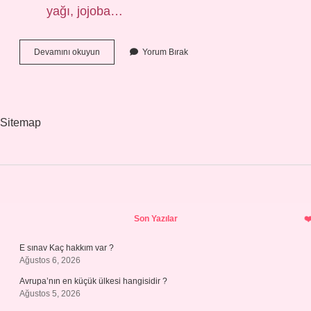
yağı, jojoba…
Aknelere
Devamını okuyun
Yorum Bırak
Hangi
Yağ
Iyi
Gelir
Sitemap
Sidebar
Son Yazılar
E sınav Kaç hakkım var ?
Ağustos 6, 2026
Avrupa’nın en küçük ülkesi hangisidir ?
Ağustos 5, 2026