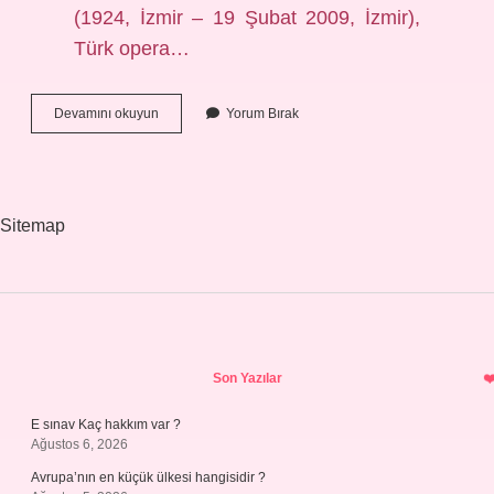
(1924, İzmir – 19 Şubat 2009, İzmir),
Türk opera…
Adnan
Devamını okuyun
Yorum Bırak
Menderes
Kaç
Evlilik
Yaptı
Sitemap
Sidebar
Son Yazılar
E sınav Kaç hakkım var ?
Ağustos 6, 2026
Avrupa’nın en küçük ülkesi hangisidir ?