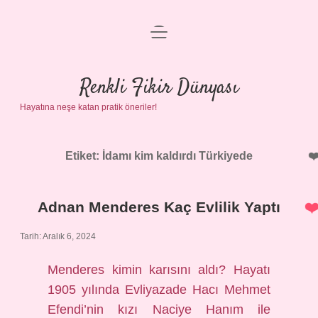
menüyü
Anasayfa
aç
Gizlilik Politikası
Renkli Fikir Dünyası
Hayatına neşe katan pratik öneriler!
Yasal Uyarı
Hakkımızda
Etiket:
İdamı kim kaldırdı Türkiyede
Adnan Menderes Kaç Evlilik Yaptı
Tarih: Aralık 6, 2024
Menderes kimin karısını aldı? Hayatı
1905 yılında Evliyazade Hacı Mehmet
Efendi’nin kızı Naciye Hanım ile