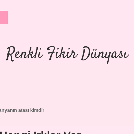
Renkli Fikir Dünyası
anyanın atası kimdir