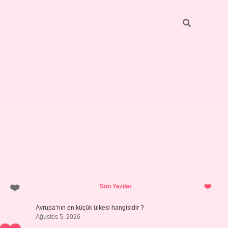
Sidebar
betci
vdcasino güncel giriş
ilbet casino
ilbet yeni giriş
Betex
Son Yazılar
Avrupa’nın en küçük ülkesi hangisidir ?
Ağustos 5, 2026