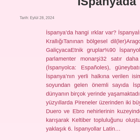
İSpanyada 
Tarih: Eylül 28, 2024
İspanya’da hangi ırklar var? İspany
KrallığıTanınan bölgesel dil(ler)Ar
GaliçyacaEtnik gruplar%90 İspanyo
parlamenter monarşi32 satır daha İ
(İspanyolca: Españoles), güneybat
İspanya’nın yerli halkına verilen isi
soyundan gelen önemli sayıda İsp
dünyanın birçok yerinde yaşamaktadır.
yüzyıllarda Pireneler üzerinden iki bü
Duero ve Ebro nehirlerinin kuzeyinde
karışarak Keltiber topluluğunu oluş
yaklaşık 6. İspanyollar Latin…