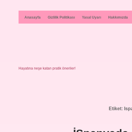
Anasayfa
Gizlilik Politikası
Yasal Uyarı
Hakkımızda
Hayatına neşe katan pratik öneriler!
Etiket:
Isp