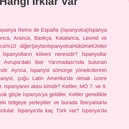
Hangi Irklar Var
aİspanya Reino de España (İspanyolca)İspanya
agonca, Aranca, Baskça, Katalanca, Leonid ve
lca%10 diğerŞeytanİspanyolcaHükümetÜniter
spanyolların kökeni neresidir? İspanyollar
ı Avrupa’daki İber Yarımadası’nda bulunan
mdir. Ayrıca, İspanyol sömürge yöneticilerinin
anyol, çoğu Latin Amerika’da olmak üzere
 Ispanyanın atası kimdir? Keltler, MÖ 7. ve 9.
yük göçle İspanya’ya geldiler. Keltler genellikle
ki bölgeye yerleştiler ve burada İberyalılarla
turdular. İspanya’da kaç Türk var? İspanya’da