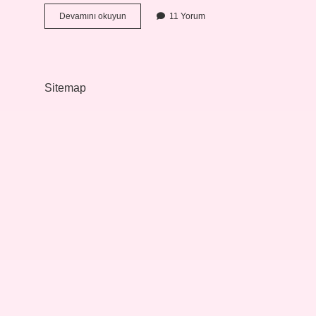
İSpanyada
Devamını okuyun
11 Yorum
Hangi
Irklar
Var
Sitemap